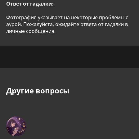
Ответ от гадалки:
Фотография указывает на некоторые проблемы с
аурой. Пожалуйста, ожидайте ответа от гадалки в
личные сообщения.
Другие вопросы