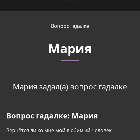
Вопрос гадалке
Мария
Мария задал(а) вопрос гадалке
Вопрос гадалке:
Мария
Вернётся ли ко мне мой любимый человек