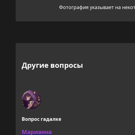
Фотография указывает на некот
Другие вопросы
Вопрос гадалке
Марианна