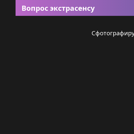
Вопрос экстрасенсу
Сфотографируй