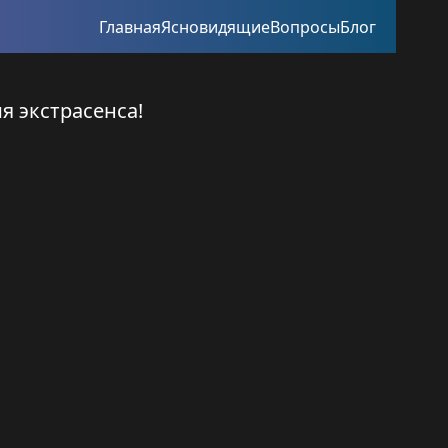
Главная
Ясновидящие
Вопросы
Блог
я экстрасенса!