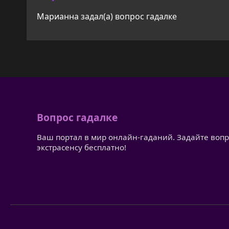
Марианна задал(а) вопрос гадалке
Вопрос гадалке
Ваш портал в мир онлайн-гаданий. Задайте вопр
экстрасенсу бесплатно!